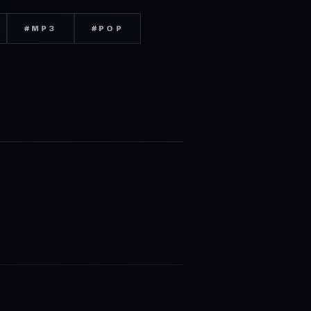
#
MP3
#
POP