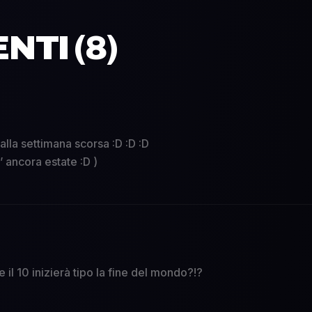
TI (
8
)
lla settimana scorsa :D :D :D
 ancora estate :D )
 il 10 inizierà tipo la fine del mondo?!?