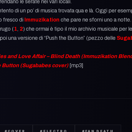
rendano le serate nei vari locali.
ento di un po’ di musica trovata qua e là. Oggi per esempi
o fresco di
Immuzikation
che pare ne sforni uno a notte
Brugo (
1
,
2
) che ormai è tipo il mio archivio musicale per l
o poi una versione di “Push the Button” (pezzo delle
Suga
es and Love Affair – Blind Death (Immuzikation Blen
he Button (Sugababes cover)
[mp3]
#
COVER
#
ELECTRO
#
FAN DEATH