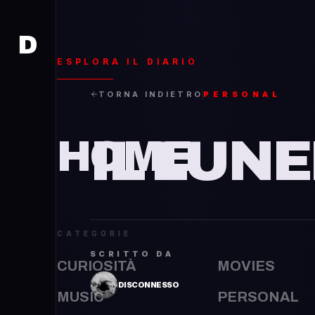
D
D
ESPLORA IL DIARIO
TORNA INDIETRO
PERSONAL
IL LUNE
HOME
CATEGORIE
SCRITTO DA
CURIOSITÀ
MOVIES
DISCONNESSO
MUSIC
PERSONAL