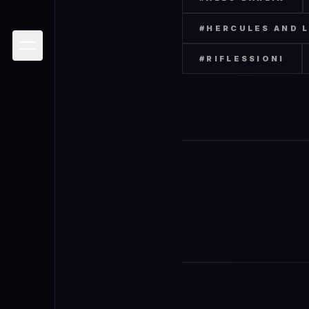
#
HERCULES AND L
#
RIFLESSIONI