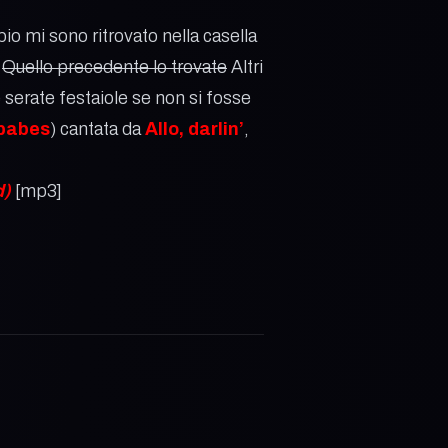
o mi sono ritrovato nella casella
.
Quello precedente lo trovate
Altri
e serate festaiole se non si fosse
babes
) cantata da
Allo, darlin’
,
d)
[mp3]