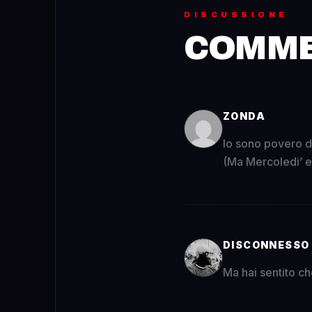
DISCUSSIONE
COMMEN
ZONDA
Io sono povero da
(Ma Mercoledi’ e’
DISCONNESSO
Ma hai sentito che