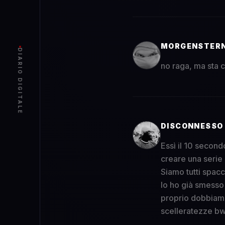
MORGENSTER
DIARIO DIGITALE
no raga, ma sta c
DISCONNESSO
Essì il 10 secon
creare una serie 
Siamo tutti spacci
Io ho già smesso 
proprio dobbiamo 
scelleratezze b