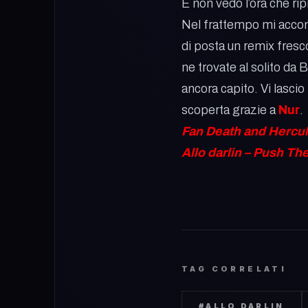
E non vedo l’ora che rip
Nel frattempo mi accont
di posta un remix fresc
ne trovate al solito da 
ancora capito. Vi lasci
scoperta grazie a
Nur
.
Fan Death and Hercul
Allo darlin – Push T
TAG CORRELATI
#
ALLO DARLIN