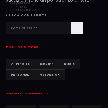
stitico e anche un po' stronzo...” (cit.)
DISCONNESSO
© 2026
DISCONNESSO
CERCA CONTENUTI
Cerca contenuti nel blog
ESPLORA TEMI
CURIOSITÀ
MOVIES
MUSIC
PERSONAL
WEBDESIGN
ARCHIVIO ANNUALE