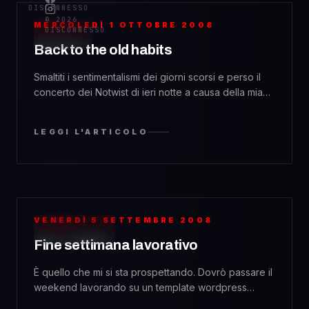
DISCONNESSO
© 2026
MERCOLEDÌ 1 OTTOBRE 2008
DISCONNESSO
MUSIC
Back to the old habits
Smaltiti i sentimentalismi dei giorni scorsi e perso il
concerto dei Notwist di ieri notte a causa della mia
fottutissima disorganizzazione
(porcadiquellagranputtanabastarda aggiungo, visto
LEGGI L'ARTICOLO
che poi preso dallo sconforto sono tornato a casa
senza neanche prendere in considerazione
l&#8217;opzione L-Ektrica) torno ai miei soliti post
telegrafici, ormai elemento caratterizzante di questo
blog cazzone. Post brevi [&hellip;]
VENERDÌ 5 SETTEMBRE 2008
PERSONAL
Fine settimana lavorativo
È quello che mi si sta prospettando. Dovrò passare il
weekend lavorando su un template wordpress
apparentemente semplice ma che in realtà