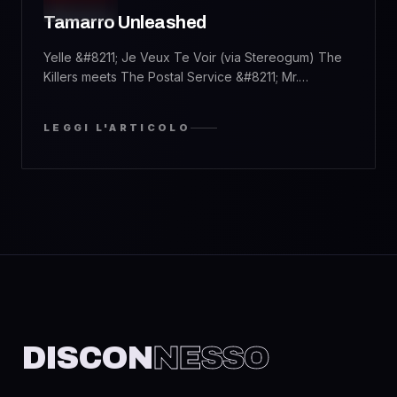
MUSIC
Tamarro Unleashed
Yelle &#8211; Je Veux Te Voir (via Stereogum) The
Killers meets The Postal Service &#8211; Mr.
Brightside in Such Great Heights (Sonix
Rework)powered by ODEO (grazie a Derrik)
LEGGI L'ARTICOLO
DISCON
NESSO