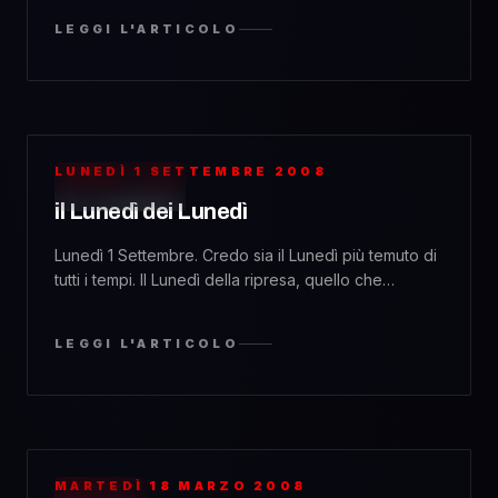
nasconde un numero discreto di insidie. Insomma,
LEGGI L'ARTICOLO
una gran rottura di coglioni. Si spera comunque di
riuscire a mettere la testa fuori di casa, e magari di
andare a fare due salti. Anche [&hellip;]
LUNEDÌ 1 SETTEMBRE 2008
PERSONAL
il Lunedì dei Lunedì
Lunedì 1 Settembre. Credo sia il Lunedì più temuto di
tutti i tempi. Il Lunedì della ripresa, quello che
sancisce non solo l&#8217;avvio della settimana (con
conseguente bye bye ai bagordi del weekend) ma
LEGGI L'ARTICOLO
anche quello che apre il mese settembrino. In parole
povere oggi le vacanze sono finite. Si, tanta gente
non è ancora [&hellip;]
MARTEDÌ 18 MARZO 2008