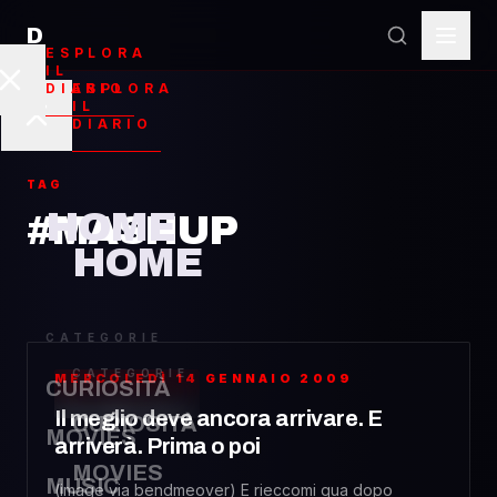
D
ESPLORA
IL
ESPLORA
DIARIO
IL
DIARIO
TAG
HOME
#MASHUP
HOME
CATEGORIE
CATEGORIE
MERCOLEDÌ 14 GENNAIO 2009
CURIOSITÀ
WEBDESIGN
Il meglio deve ancora arrivare. E
CURIOSITÀ
MOVIES
arriverà. Prima o poi
MOVIES
MUSIC
(image via bendmeover) E rieccomi qua dopo