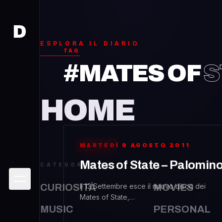
D
D
ESPLORA IL DIARIO
TAG
#MATES OF
S
HOME
MARTEDÌ 9 AGOSTO 2011
MUSIC
Mates of State – Palomin
CATEGORIE
CURIOSITÀ
Il 13 Settembre esce il nuovo disco dei
MOVIES
Mates of State,
MUSIC
&#8220;Mountaintops&#8221;. Che
PERSONAL
ovviamente già si trova in giro. Sul loro sito