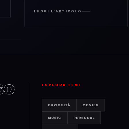
tanti altri di traguardi impegnativi da
raggiungere. Messa così la cosa è
LEGGI L'ARTICOLO
abbastanza oscura, ma a tempo debito farò
e
sapere di più. Anche perché in fondo
questo blog non è altro che la versione
elettronica del mio Moleskine. Si, anche
[&hellip;]
SO
ESPLORA TEMI
CURIOSITÀ
MOVIES
MUSIC
PERSONAL