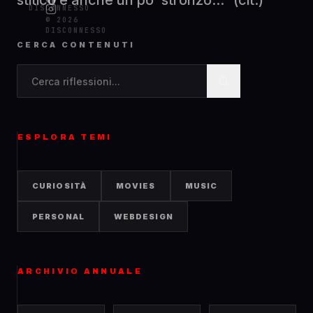
stitico e anche un po' stronzo...” (cit.)
DISCONNESSO
© 2026
DISCONNESSO
CERCA CONTENUTI
Cerca contenuti nel blog
ESPLORA TEMI
CURIOSITÀ
MOVIES
MUSIC
PERSONAL
WEBDESIGN
ARCHIVIO ANNUALE