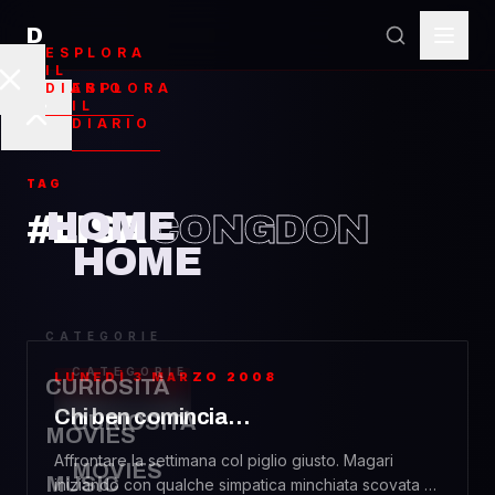
D
ESPLORA
IL
ESPLORA
DIARIO
IL
DIARIO
TAG
HOME
#LISA
CONGDON
HOME
CATEGORIE
CATEGORIE
LUNEDÌ 3 MARZO 2008
CURIOSITÀ
CURIOSITÀ
Chi ben comincia…
CURIOSITÀ
MOVIES
Affrontare la settimana col piglio giusto. Magari
MOVIES
MUSIC
iniziando con qualche simpatica minchiata scovata su