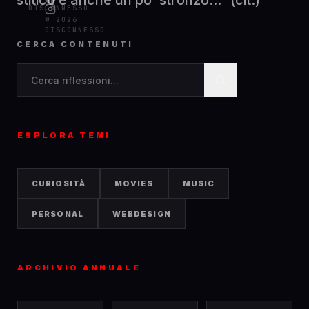
stitico e anche un po' stronzo...” (cit.)
DISCONNESSO
© 2026
DISCONNESSO
CERCA CONTENUTI
Cerca contenuti nel blog
ESPLORA TEMI
CURIOSITÀ
MOVIES
MUSIC
PERSONAL
WEBDESIGN
ARCHIVIO ANNUALE