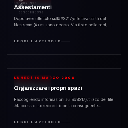
WEBDESIGN
DISCONNESSO
Assestamenti
© 2026
DISCONNESSO
Dopo aver riflettuto sull&#8217;effettiva utilità del
lifestream (#) mi sono deciso. Via il sito nella root, e
blog spostato al suo posto. Detto fatto. Questo
trasferimento ha però comportato dei cambiamenti,
LEGGI L'ARTICOLO
che mi accingo ad illustrare: nuovo nome
Trasferendo il blog dalla directory
&#8220;blog&#8221; alla root ho pensato fosse
doveroso cambiarne il nome per chiamarlo [&hellip;]
LUNEDÌ 10 MARZO 2008
WEBDESIGN
Organizzare i propri spazi
Raccogliendo informazioni sull&#8217;utilizzo dei file
.htaccess e sui redirect (con la conseguente
possibilità di preservare i collegamenti alle pagine
metabolizzate dai vai motori di ricerca..) ho pensato
LEGGI L'ARTICOLO
un po&#8217; all&#8217;attuale organizzazione dei