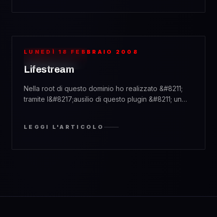
miei 3 siti, residenti tutti in questo dominio. Ragionavo
sul fatto che la tripla installazione di WordPress è
forse un tantino esagerata: attualmente [&hellip;]
LUNEDÌ 18 FEBBRAIO 2008
WEBDESIGN
Lifestream
Nella root di questo dominio ho realizzato &#8211;
tramite l&#8217;ausilio di questo plugin &#8211; un
aggregatore dei feed provenienti dai vari servizi a
cui sono iscritto. Qui potete vedere di cosa si tratta.
LEGGI L'ARTICOLO
Oltre a visualizzare le informazioni provenienti dai
miei account Twitter, del.icio.us e Last.fm, registra
anche i feed di Flickr che poi vengono [&hellip;]