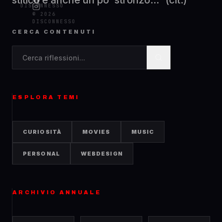
stitico e anche un po' stronzo...” (cit.)
DISCONNESSO
© 2026
DISCONNESSO
CERCA CONTENUTI
Cerca contenuti nel blog
ESPLORA TEMI
CURIOSITÀ
MOVIES
MUSIC
PERSONAL
WEBDESIGN
ARCHIVIO ANNUALE