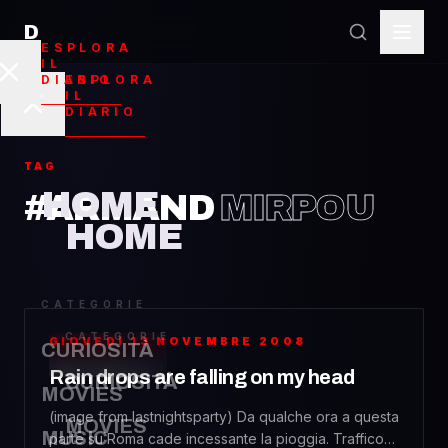
D
ESPLORA
IL
ESPLORA
DIARIO
IL
DIARIO
TAG
HOME
#ARMAND
MIRPOU
HOME
CATEGORIE
CATEGORIE
GIOVEDÌ 13 NOVEMBRE 2008
CURIOSITÀ
PERSONAL
Rain drops are falling on my head
CURIOSITÀ
MOVIES
(image from lastnightsparty) Da qualche ora a questa
MOVIES
MUSIC
parte su Roma cade incessante la pioggia. Traffico