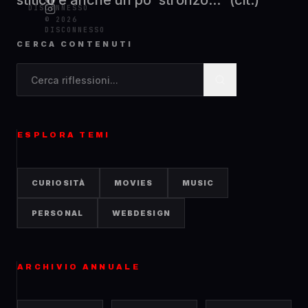
stitico e anche un po' stronzo...” (cit.)
DISCONNESSO
© 2026
DISCONNESSO
CERCA CONTENUTI
Cerca contenuti nel blog
ESPLORA TEMI
CURIOSITÀ
MOVIES
MUSIC
PERSONAL
WEBDESIGN
ARCHIVIO ANNUALE