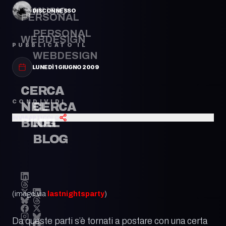
MUSIC
DISCONNESSO
PERSONAL
PERSONAL
WEBDESIGN
PUBBLICATO IL
WEBDESIGN
LUNEDÌ 1 GIUGNO 2009
CERCA
CONDIVIDI
CERCA
NEL
INVIA ARTICOLO
NEL
BLOG
BLOG
(image via
lastnightsparty
)
Da queste parti s’è tornati a postare con una certa
© 2026