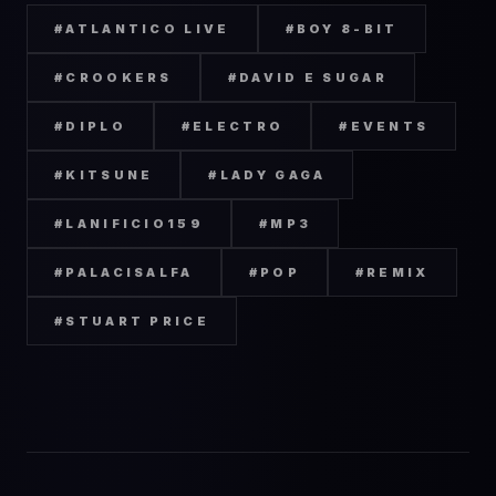
#
ATLANTICO LIVE
#
BOY 8-BIT
#
CROOKERS
#
DAVID E SUGAR
#
DIPLO
#
ELECTRO
#
EVENTS
#
KITSUNE
#
LADY GAGA
#
LANIFICIO159
#
MP3
#
PALACISALFA
#
POP
#
REMIX
#
STUART PRICE