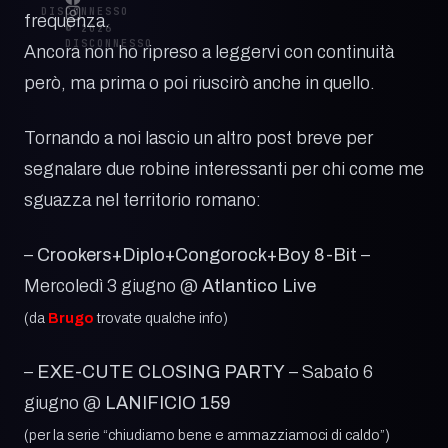
DISCONNESSO
frequenza.
© 2026
DISCONNESSO
Ancora non ho ripreso a leggervi con continuità
però, ma prima o poi riuscirò anche in quello.
Tornando a noi lascio un altro post breve per
segnalare due robine interessanti per chi come me
sguazza nel territorio romano:
–
Crookers+Diplo+Congorock+Boy 8-Bit
–
Mercoledì 3 giugno @
Atlantico Live
(da
Brugo
trovate qualche info)
–
EXE-CUTE CLOSING PARTY
– Sabato 6
giugno @
LANIFICIO 159
(per la serie “chiudiamo bene e ammazziamoci di caldo”)