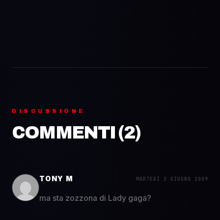
DISCUSSIONE
COMMENTI (
2
)
TONY M
MARTEDÌ 2 GIUGNO 2009
ma sta zozzona di Lady gaga?