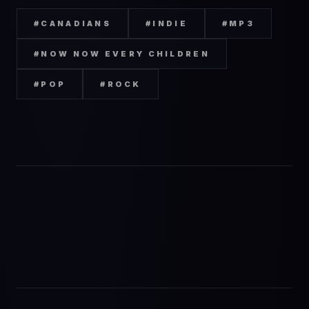
#
CANADIANS
#
INDIE
#
MP3
#
NOW NOW EVERY CHILDREN
#
POP
#
ROCK