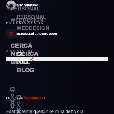
MUSIC
DISCONNESSO
PERSONAL
PERSONAL
WEBDESIGN
PUBBLICATO IL
WEBDESIGN
MERCOLEDÌ 3 GIUGNO 2009
CERCA
CONDIVIDI
CERCA
NEL
INVIA ARTICOLO
NEL
BLOG
BLOG
(image via
tweexcore
)
Esattamente quello che m’ha detto ora
© 2026