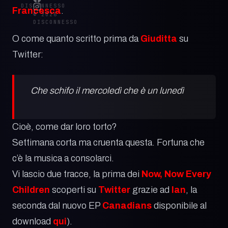
DISCONNESSO
Francesca
.
© 2026
DISCONNESSO
O come quanto scritto prima da
Giuditta
su
Twitter:
Che schifo il mercoledì che è un lunedì
Cioè, come dar loro torto?
Settimana corta ma cruenta questa. Fortuna che
c’è la musica a consolarci.
Vi lascio due tracce, la prima dei
Now, Now Every
Children
scoperti su
Twitter
grazie ad
Ian
, la
seconda dal nuovo EP
Canadians
disponibile al
download
qui
).