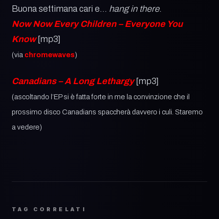
Buona settimana cari e…
hang in there
.
Now Now Every Children – Everyone You
Know
[mp3]
(via
chromewaves
)
Canadians – A Long Lethargy
[mp3]
(ascoltando l’EP si è fatta forte in me la convinzione che il
prossimo disco Canadians spaccherà davvero i culi. Staremo
a vedere)
TAG CORRELATI