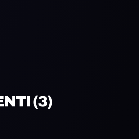
TI (
3
)