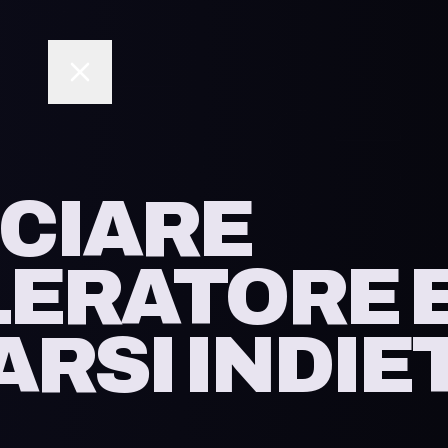
Sc
CIARE
LERATORE 
RSI INDIE