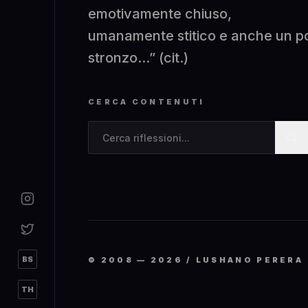
emotivamente chiuso,
umanamente stitico e anche un p
stronzo...” (cit.)
CERCA CONTENUTI
N
Cerca contenuti nel blog
BS
© 2008 —
2026
/ LUSHANO PERERA
TH