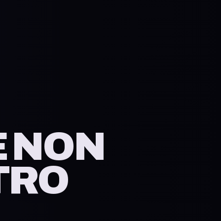
hia
E NON
TRO