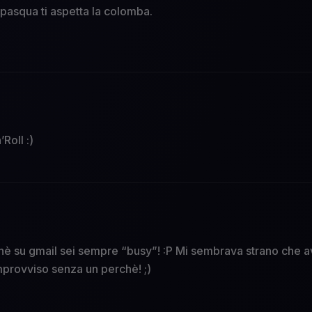
r pasqua ti aspetta la colomba.
Roll :)
è su gmail sei sempre “busy”! :P Mi sembrava strano che av
’improvviso senza un perchè! ;)