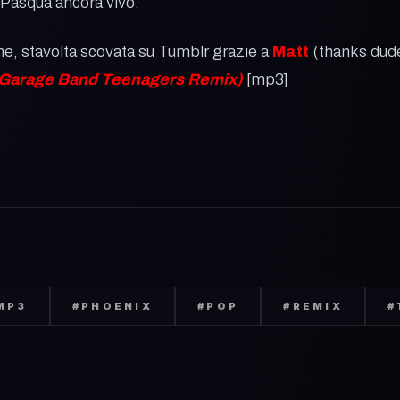
a Pasqua ancora vivo.
one, stavolta scovata su Tumblr grazie a
Matt
(thanks dude
 Garage Band Teenagers Remix)
[mp3]
MP3
#
PHOENIX
#
POP
#
REMIX
#