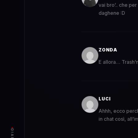
vai bro’.. che pe
daghene :D
ZONDA
E allora… Trash’n’
LUCI
Ahhh, ecco perch
in chat così, all