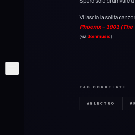
Spero solo di arrivare 
Vi lascio la solita canz
Phoenix – 1901 (The
(via
doinmusic
)
TAG CORRELATI
#
ELECTRO
#