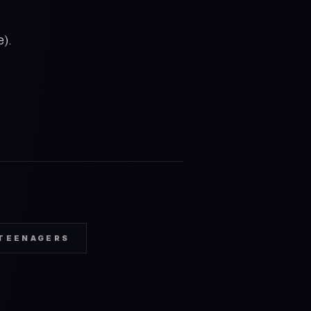
).
TEENAGERS