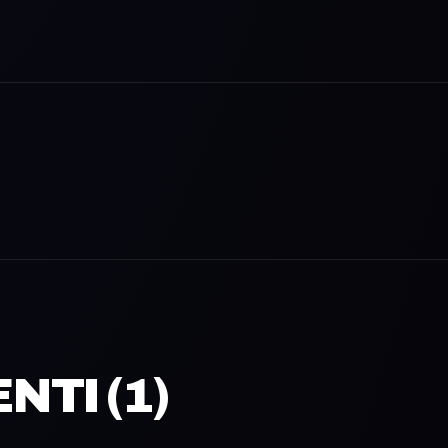
TI (
1
)