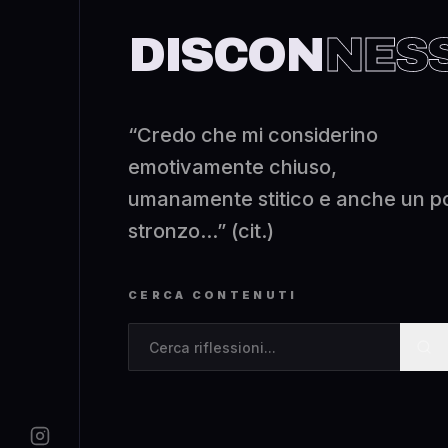
DISCON
NES
“Credo che mi considerino
emotivamente chiuso,
umanamente stitico e anche un p
stronzo...” (cit.)
CERCA CONTENUTI
Cerca contenuti nel blog