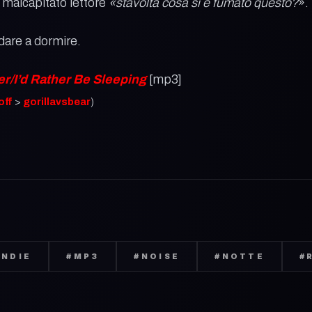
l malcapitato lettore
«stavolta cosa si è fumato questo?
».
dare a dormire.
r/I’d Rather Be Sleeping
[mp3]
off
>
gorillavsbear
)
INDIE
#
MP3
#
NOISE
#
NOTTE
#