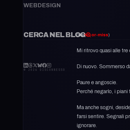
WEBDESIGN
CERCA NEL BLOG
(via
hit-or-miss
)
Mi ritrovo quasi alle tre
Di nuovo. Sommerso dall
© 2026 DISCONNESSO
Paure e angoscie.
Perché negarlo, i piani
Ma anche sogni, desider
farsi sentire. Segnali p
ignorare.