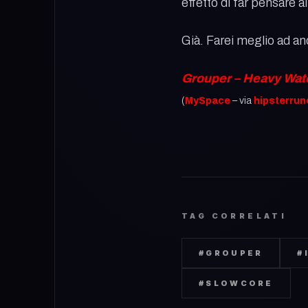
effetto di far pensare a
Già. Farei meglio ad an
Grouper – Heavy Wate
(
MySpace
– via
hipsterrun
TAG CORRELATI
#
GROUPER
#
#
SLOWCORE