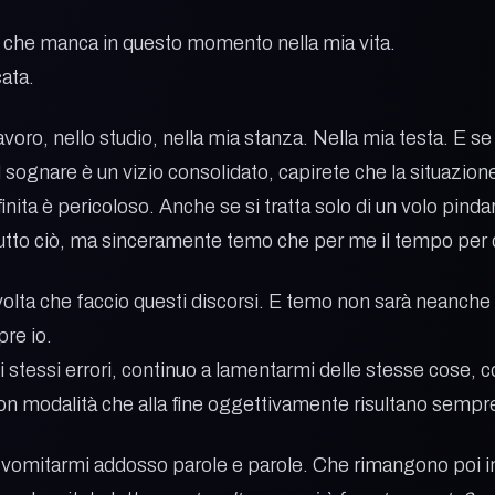
a che manca in questo momento nella mia vita.
ata.
avoro, nello studio, nella mia stanza. Nella mia testa. E 
il sognare è un vizio consolidato, capirete che la situazio
nita è pericoloso. Anche se si tratta solo di un volo pind
tutto ciò, ma sinceramente temo che per me il tempo per 
lta che faccio questi discorsi. E temo non sarà neanche l’
pre io.
 stessi errori, continuo a lamentarmi delle stesse cose, c
con modalità che alla fine oggettivamente risultano sempre
o di vomitarmi addosso parole e parole. Che rimangono poi