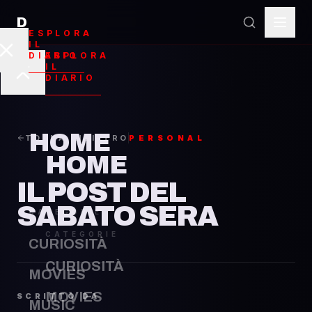
D
ESPLORA
Il po
IL
ESPLORA
DIARIO
IL
DIARIO
HOME
TORNA INDIETRO
PERSONAL
HOME
IL POST DEL
SABATO SERA
CATEGORIE
CATEGORIE
CURIOSITÀ
CURIOSITÀ
MOVIES
MOVIES
SCRITTO DA
MUSIC