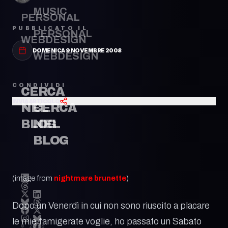
MUSIC
PERSONAL
PUBBLICATO IL
PERSONAL
WEBDESIGN
DOMENICA 9 NOVEMBRE 2008
WEBDESIGN
CONDIVIDI
CERCA
INVIA ARTICOLO
CERCA
NEL
NEL
BLOG
BLOG
(image from
nightmare brunette
)
Dopo un Venerdì in cui non sono riuscito a placare
le mie famigerate voglie, ho passato un Sabato
© 2026