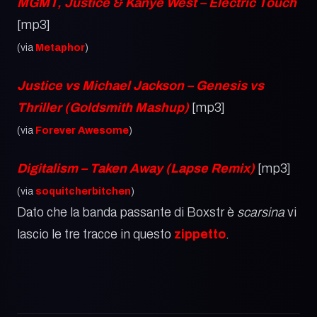
MGMT, Justice & Kanye West – Electric Touch
[mp3]
(via
Metaphor
)
Justice vs Michael Jackson – Genesis vs
Thriller (Goldsmith Mashup)
[mp3]
(via
Forever Awesome
)
Digitalism – Taken Away (Lapse Remix)
[mp3]
(via
soquitcherbitchen
)
Dato che la banda passante di Boxstr è
scarsina
vi
lascio le tre tracce in questo
zippetto
.