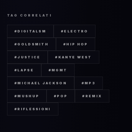
TAG CORRELATI
#
DIGITALSM
#
ELECTRO
#
GOLDSMITH
#
HIP HOP
#
JUSTICE
#
KANYE WEST
#
LAPSE
#
MGMT
#
MICHAEL JACKSON
#
MP3
#
MUSHUP
#
POP
#
REMIX
#
RIFLESSIONI