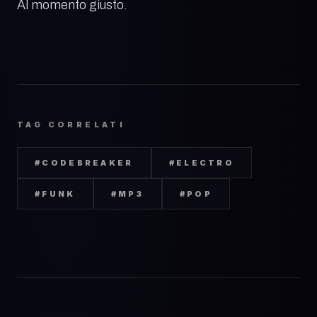
Al momento giusto.
TAG CORRELATI
#
CODEBREAKER
#
ELECTRO
#
FUNK
#
MP3
#
POP