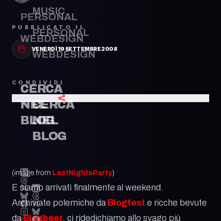
MUSIC
PERSONAL
PUBBLICATO IL
PERSONAL
WEBDESIGN
VENERDÌ 19 SETTEMBRE 2008
WEBDESIGN
CONDIVIDI
CERCA
INVIA ARTICOLO
CERCA
NEL
NEL
BLOG
BLOG
(image from
LastNightsParty
)
E siamo arrivati finalmente al weekend.
Archiviate polemiche da
Blogfest
e ricche bevute
da
Blogbeer
, ci ridedichiamo allo svago più
© 2026