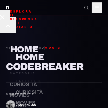
D
ESPLORA
Code
IL
ESPLORA
DIARIO
IL
DIARIO
HOME
TORNA INDIETRO
MUSIC
HOME
CODEBREAKER
CATEGORIE
CATEGORIE
CURIOSITÀ
CURIOSITÀ
MOVIES
SCRITTO DA
MOVIES
MUSIC
DISCONNESSO