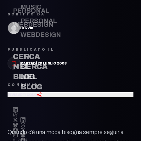
MUSIC
PERSONAL
SCRITTO DA
PERSONAL
WEBDESIGN
DERRIK
WEBDESIGN
PUBBLICATO IL
CERCA
MARTEDÌ 29 LUGLIO 2008
CERCA
NEL
NEL
BLOG
CONDIVIDI
BLOG
INVIA ARTICOLO
Quando c’è una moda bisogna sempre seguirla
© 2026