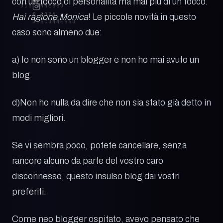
con un tocco di personalità ma mai più di un tocco.
DISCONNESSO
© 2026
Hai ragione Monica
! Le piccole novità in questo
DISCONNESSO
caso sono almeno due:
a) Io non sono un blogger e non ho mai avuto un
blog.
d)Non ho nulla da dire che non sia stato già detto in
modi migliori.
Se vi sembra poco, potete cancellare, senza
rancore alcuno da parte del vostro caro
disconnesso, questo insulso blog dai vostri
preferiti.
Come neo blogger ospitato, avevo pensato che