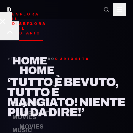
D
ESPLORA
‘Tutt
IL
ESPLORA
DIARIO
IL
DIARIO
HOME
TORNA INDIETRO
CURIOSITÀ
HOME
‘TUTTO È BEVUTO,
TUTTO È
CATEGORIE
MANGIATO! NIENTE
CATEGORIE
CURIOSITÀ
PIÙ DA DIRE!’
CURIOSITÀ
MOVIES
MOVIES
MUSIC