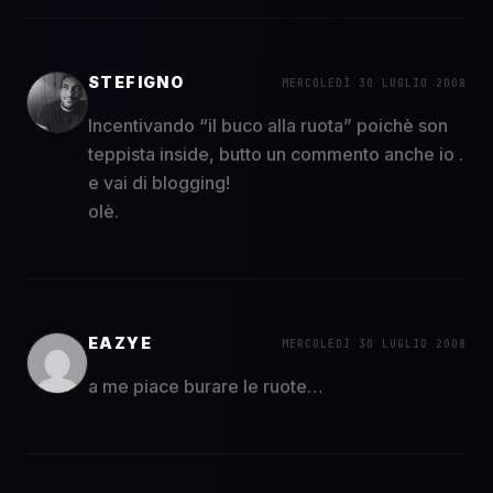
STEFIGNO
MERCOLEDÌ 30 LUGLIO 2008
Incentivando “il buco alla ruota” poichè son
teppista inside, butto un commento anche io .
e vai di blogging!
olè.
EAZYE
MERCOLEDÌ 30 LUGLIO 2008
a me piace burare le ruote…