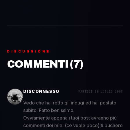
DISCUSSIONE
COMMENTI (
7
)
DISCONNESSO
MARTEDÌ 29 LUGLIO 2008
Vedo che hai rotto gli indugi ed hai postato
subito. Fatto benissimo.
Ovviamente appena i tuoi post avranno più
commenti dei miei
(ce vuole poco)
ti bucherò