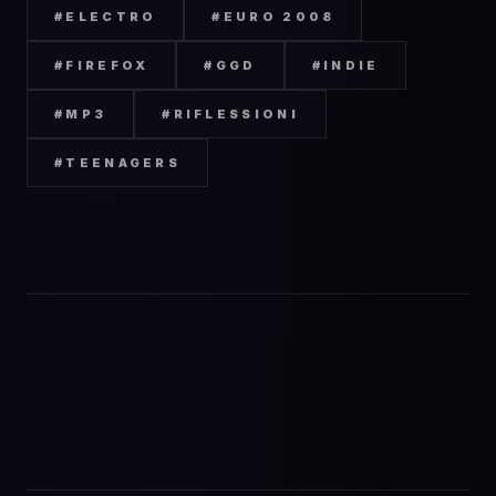
#
ELECTRO
#
EURO 2008
#
FIREFOX
#
GGD
#
INDIE
#
MP3
#
RIFLESSIONI
#
TEENAGERS