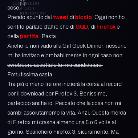
DISCONNESSO
cose.
© 2026
DISCONNESSO
Prendo spunto dal
tweet
di
biccio
. Oggi non ho
sentito parlare d’altro che di
GGD
, di
Firefox
e
della
partita
. Basta.
Anche io non vado alla Girl Geek Dinner: nessuno
mi ha invitato
e probabilmente in ogni caso non
avrebbero accettato la mia candidatura.
Fottutissima casta.
Tra più o meno tre ore inizierà la corsa al record
per il download per Firefox 3. Benissimo,
partecipo anche io. Peccato che la cosa non mi
cambi assolutamente la vita. Anzi. Questa merda
di Firefox mi crasha almeno una 5 o 6 volte al
giorno. Scaricherò Firefox 3, sicuramente. Ma