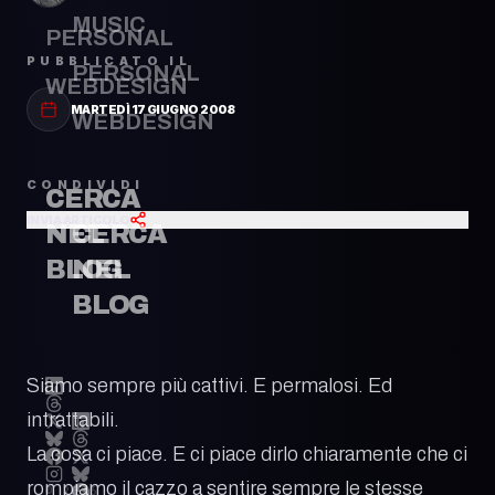
MUSIC
PERSONAL
PUBBLICATO IL
PERSONAL
WEBDESIGN
MARTEDÌ 17 GIUGNO 2008
WEBDESIGN
CONDIVIDI
CERCA
INVIA ARTICOLO
CERCA
NEL
NEL
BLOG
BLOG
Siamo sempre più cattivi. E permalosi. Ed
intrattabili.
La cosa ci piace. E ci piace dirlo chiaramente che ci
rompiamo il cazzo a sentire sempre le stesse
© 2026