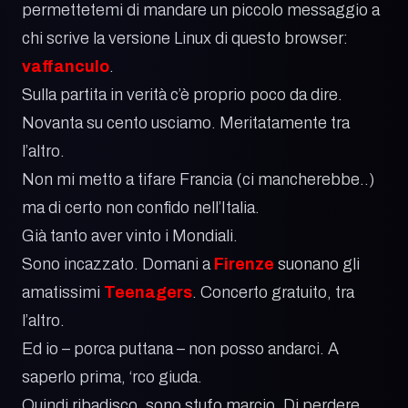
permettetemi di mandare un piccolo messaggio a
chi scrive la versione Linux di questo browser:
vaffanculo
.
Sulla partita in verità c’è proprio poco da dire.
Novanta su cento usciamo. Meritatamente tra
l’altro.
Non mi metto a tifare Francia (ci mancherebbe..)
ma di certo non confido nell’Italia.
Già tanto aver vinto i Mondiali.
Sono incazzato. Domani a
Firenze
suonano gli
amatissimi
Teenagers
. Concerto gratuito, tra
l’altro.
Ed io – porca puttana – non posso andarci. A
saperlo prima, ‘rco giuda.
Quindi ribadisco, sono stufo marcio. Di perdere