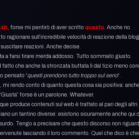
ash
, forse mi pentirò di aver scritto
questo
. Anche no.
o ragionare sull’incredibile velocità di reazione della blo
suscitare reazioni. Anche decise.
ta a farsi tirare merda addosso. Tutto sommato giusto.
ul fatto che anche la stronzata buttata lì dal tizio meno 
o pensato “
questi prendono tutto troppo sul serio
“.
 mi rendo conto di quanto questa cosa sia positiva: anche 
“Giusta” forse è un parolone. Whatever.
 produce contenuti sul web è trattato al pari degli altri
siano un tantino diverse: esistono sicuramente anche qui d
urdo. Tengo a precisare che questo discorso non riguard
ervenute lasciando il loro commento. Quel che dico è che