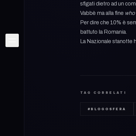
sfigati dietro ad un co
Vabbè ma alla fine
who 
Per dire che 10% è sempr
battuto la Romania.
La Nazionale stanotte h
TAG CORRELATI
#
BLOGOSFERA