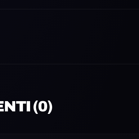
TI (
0
)