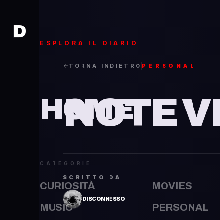
D
D
ESPLORA IL DIARIO
TORNA INDIETRO
PERSONAL
NOTE V
HOME
CATEGORIE
SCRITTO DA
CURIOSITÀ
MOVIES
DISCONNESSO
MUSIC
PERSONAL