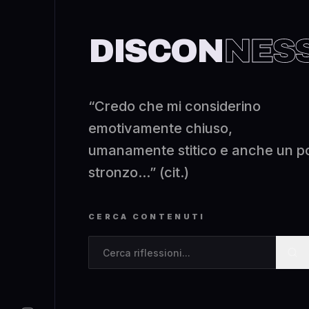
DISCON
NES
“Credo che mi considerino
emotivamente chiuso,
umanamente stitico e anche un p
stronzo...” (cit.)
CERCA CONTENUTI
Cerca contenuti nel blog