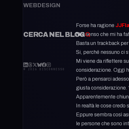
WEBDESIGN
Forse ha ragione
JJFl
CERCA NEL BLOG
Nel senso che mi ha fatt
Basta un trackback per 
Si, perché nessuno ci s
Mi viene da riflettere s
considerazione. Oggi h
© 2026 DISCONNESSO
Però a pensarci adesso,
giusta considerazione. 
Apparentemente chiunque
In realtà le cose credo 
Eppure sembra così ass
le persone che sono int