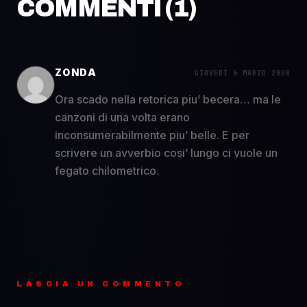
COMMENTI (
1
)
ZONDA
GIOVEDÌ 6 MARZO 2008
Ora scado nella retorica piu’ becera… ma le
canzoni di una volta erano
inconsumerabilmente piu’ belle. E per
scrivere un avverbio cosi’ lungo ci vuole un
fegato chilometrico.
LASCIA UN COMMENTO