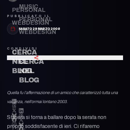
MUSIC
PERSONAL
PUBBLICATO IL
PERSONAL
WEBDESIGN
SABATO 29 MARZO 2008
WEBDESIGN
CONDIVIDI
CERCA
INVIA ARTICOLO
CERCA
NEL
NEL
BLOG
BLOG
Quella fu l’affermazione di un amico che caratterizzò tutta una
vacanza, nell’ormai lontano 2003.
Stasera si torna a ballare dopo la serata non
proprio soddisfacente di ieri. Ci rifaremo
© 2026