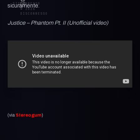
DISCONNESSO
sicuramente.
© 2026
DISCONNESSO
Justice – Phantom Pt. II (Unofficial video)
(via
Stereogum
)