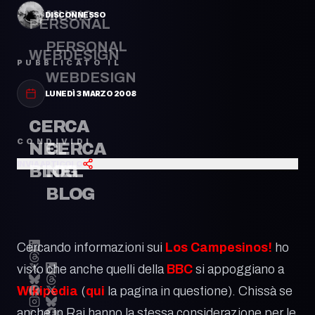
MUSIC
DISCONNESSO
PERSONAL
PERSONAL
WEBDESIGN
PUBBLICATO IL
WEBDESIGN
LUNEDÌ 3 MARZO 2008
CERCA
CONDIVIDI
CERCA
NEL
INVIA ARTICOLO
NEL
BLOG
BLOG
Cercando informazioni sui
Los Campesinos!
ho
visto che anche quelli della
BBC
si appoggiano a
Wikipedia
(
qui
la pagina in questione). Chissà se
anche in Rai hanno la stessa considerazione per le
© 2026