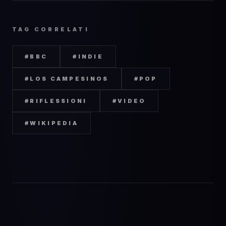
TAG CORRELATI
#
BBC
#
INDIE
#
LOS CAMPESINOS
#
POP
#
RIFLESSIONI
#
VIDEO
#
WIKIPEDIA