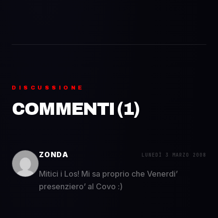
DISCUSSIONE
COMMENTI (
1
)
ZONDA
LUNEDÌ 3 MARZO 2008
Mitici i Los! Mi sa proprio che Venerdi’
presenziero’ al Covo :)