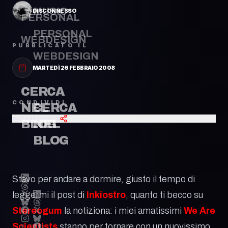
MUSIC
DISCONNESSO
PERSONAL
PERSONAL
WEBDESIGN
PUBBLICATO IL
WEBDESIGN
MARTEDÌ 26 FEBBRAIO 2008
CERCA
CONDIVIDI
CERCA
NEL
INVIA ARTICOLO
NEL
BLOG
BLOG
Stavo per andare a dormire, giusto il tempo di
leggermi il post di
Inkiostro
, quanto ti becco su
Stereogum
la notiziona: i miei amatissimi
We Are
Scientists
stanno per tornare con un nuovissimo
© 2026