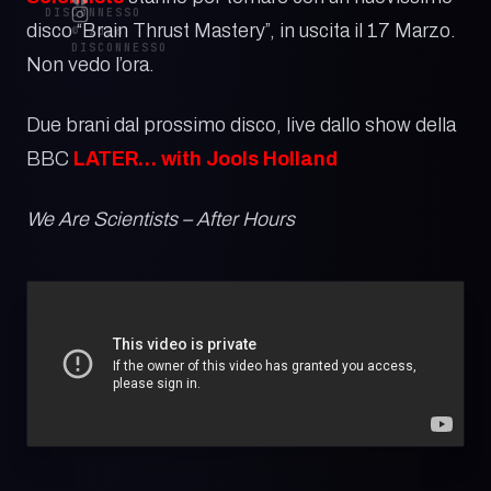
DISCONNESSO
disco “Brain Thrust Mastery”, in uscita il 17 Marzo.
© 2026
DISCONNESSO
Non vedo l’ora.
Due brani dal prossimo disco, live dallo show della
BBC
LATER… with Jools Holland
We Are Scientists – After Hours