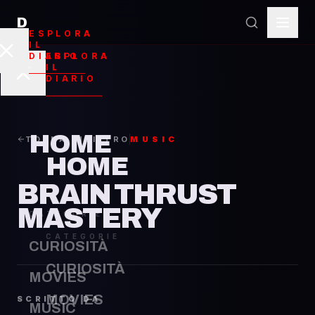
D
ESPLORA
Brain
IL
ESPLORA
DIARIO
IL
DIARIO
HOME
TORNA INDIETRO
MUSIC
HOME
BRAIN THRUST
MASTERY
CATEGORIE
CATEGORIE
CURIOSITÀ
CURIOSITÀ
MOVIES
MOVIES
SCRITTO DA
MUSIC